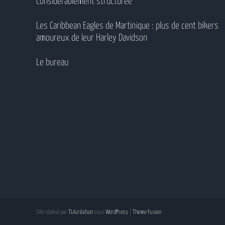
considérablement structurée”
Les Caribbean Eagles de Martinique : plus de cent bikers
amoureux de leur Harley Davidson
Le bureau
Site réalisé par
TLAcréation
sous
WordPress
|
Theme Fusion