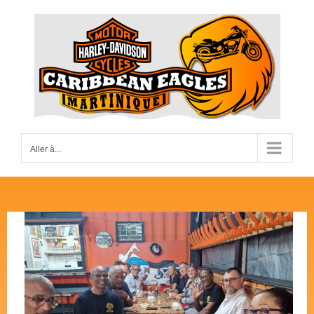
Passer
au
contenu
Aller à...