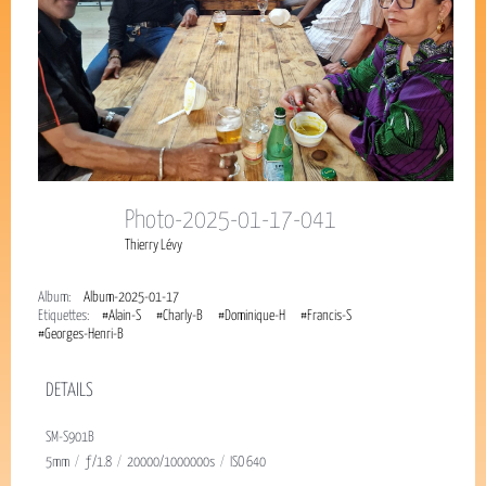
Photo-2025-01-17-041
Thierry Lévy
Album:
Album-2025-01-17
Étiquettes:
#Alain-S
#Charly-B
#Dominique-H
#Francis-S
#Georges-Henri-B
DETAILS
SM-S901B
5mm
/
ƒ/1.8
/
20000/1000000s
/
ISO 640