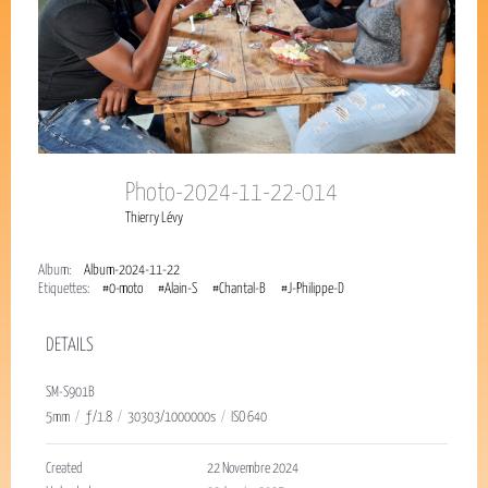
Photo-2024-11-22-014
Thierry Lévy
Album:
Album-2024-11-22
Étiquettes:
#0-moto
#Alain-S
#Chantal-B
#J-Philippe-D
DETAILS
SM-S901B
5mm
/
ƒ/1.8
/
30303/1000000s
/
ISO 640
Created
22 Novembre 2024