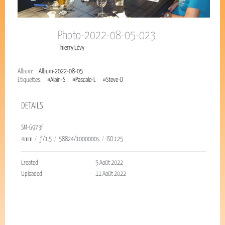
Photo-2022-08-05-023
Thierry Lévy
Album:
Album-2022-08-05
Étiquettes:
#Alain-S
#Pascale-L
#Steve-D
DETAILS
SM-G973F
4mm
/
ƒ/1.5
/
58824/1000000s
/
ISO 125
Created
5 Août 2022
Uploaded
11 Août 2022