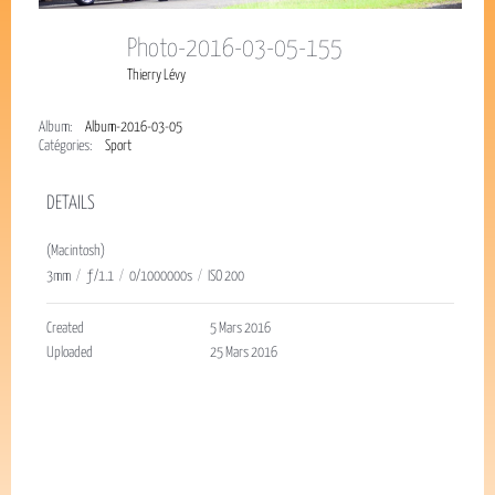
Photo-2016-03-05-155
Thierry Lévy
Album:
Album-2016-03-05
Catégories:
Sport
DETAILS
(Macintosh)
3mm
/
ƒ/1.1
/
0/1000000s
/
ISO 200
Created
5 Mars 2016
Uploaded
25 Mars 2016