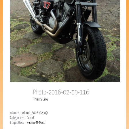
Photo-2016-02-09-116
Thierry Lévy
Album:
Album-2016-02-09
Catégories:
Sport
Étiquettes:
#Yann-M-Moto