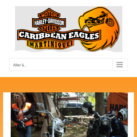
Passer
au
contenu
Aller à...