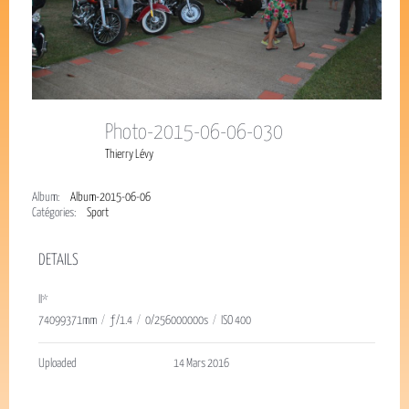
Photo-2015-06-06-030
Thierry Lévy
Album:
Album-2015-06-06
Catégories:
Sport
DETAILS
II*
74099371mm
/
ƒ/1.4
/
0/256000000s
/
ISO 400
Uploaded
14 Mars 2016