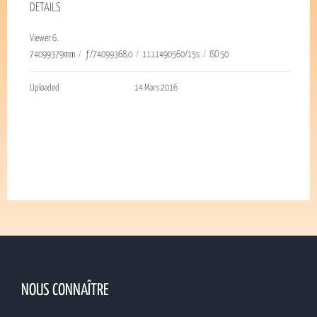
DETAILS
Viewer 6.
74099379mm
/
ƒ/74099368.0
/
1111490560/15s
/
ISO 50
Uploaded
14 Mars 2016
NOUS CONNAÎTRE