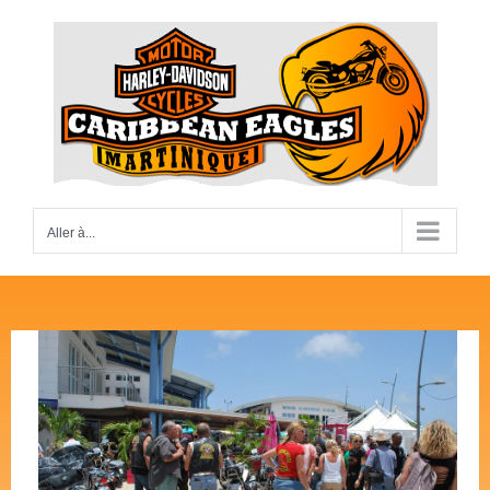
Passer
au
contenu
Aller à...