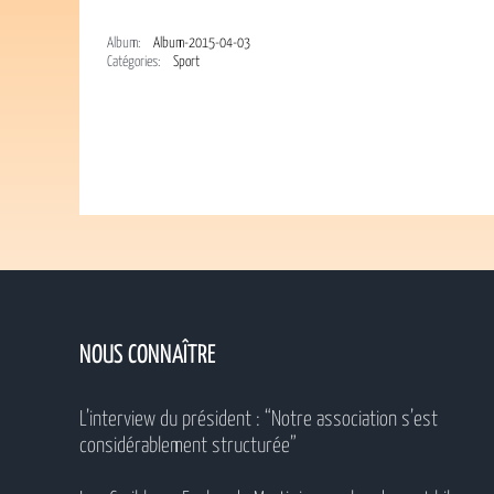
Album:
Album-2015-04-03
Catégories:
Sport
NOUS CONNAÎTRE
L’interview du président : “Notre association s’est
considérablement structurée”