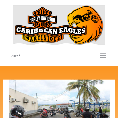
Passer
au
contenu
Aller à...