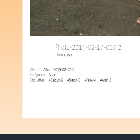
Photo-2015-02-17-010 2
Thierry Lévy
Album:
Album-2015-02-17-1
Catégories:
Sport
Étiquettes:
#Gladys-G
#Simon-E
#Felix-M
#Alain-S