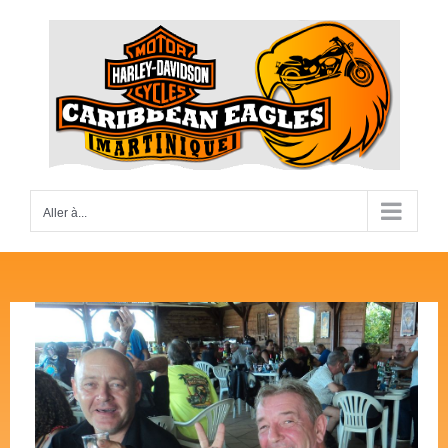
Passer
au
contenu
Aller à...