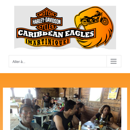
Passer
au
contenu
Aller à...