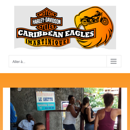
Passer
au
contenu
Aller à...