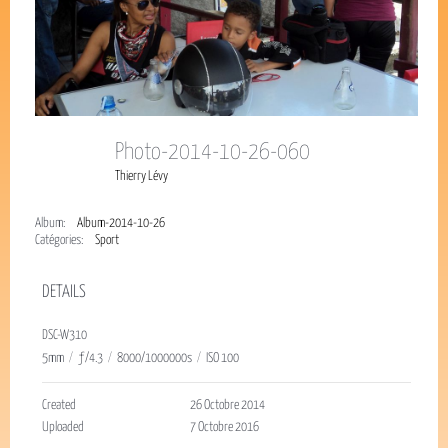
Photo-2014-10-26-060
Thierry Lévy
Album:
Album-2014-10-26
Catégories:
Sport
DETAILS
DSC-W310
5mm
/
ƒ/4.3
/
8000/1000000s
/
ISO 100
Created
26 Octobre 2014
Uploaded
7 Octobre 2016