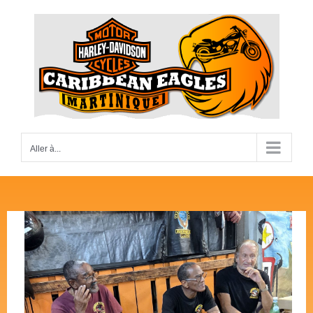
Passer
au
contenu
Aller à...