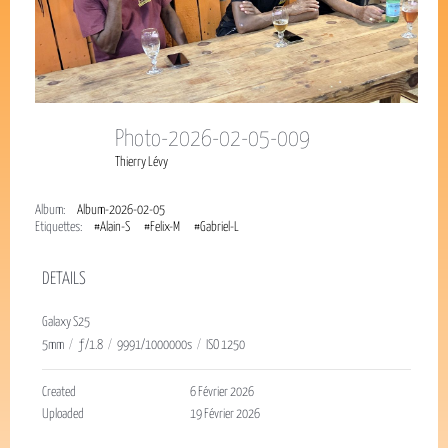
Photo-2026-02-05-009
Thierry Lévy
Album:
Album-2026-02-05
Étiquettes:
#Alain-S
#Felix-M
#Gabriel-L
DETAILS
Galaxy S25
5mm
/
ƒ/1.8
/
9991/1000000s
/
ISO 1250
Created
6 Février 2026
Uploaded
19 Février 2026