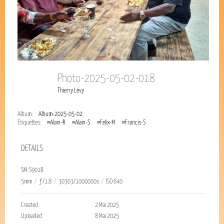
Photo-2025-05-02-018
Thierry Lévy
Album:
Album-2025-05-02
Étiquettes:
#Alain-R
#Alain-S
#Felix-M
#Francis-S
DETAILS
SM-S901B
5mm
/
ƒ/1.8
/
30303/1000000s
/
ISO 640
Created
2 Mai 2025
Uploaded
8 Mai 2025