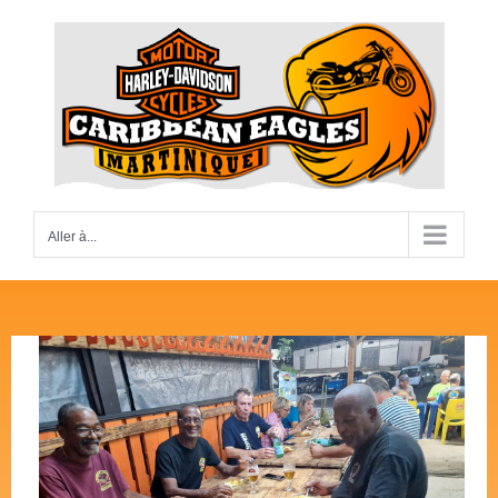
Passer
au
contenu
Aller à...