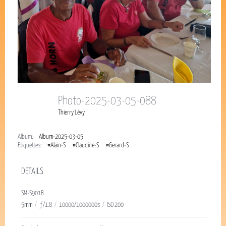
Photo-2025-03-05-088
Thierry Lévy
Album:
Album-2025-03-05
Étiquettes:
#Alain-S
#Claudine-S
#Gerard-S
DETAILS
SM-S901B
5mm
/
ƒ/1.8
/
10000/1000000s
/
ISO 200