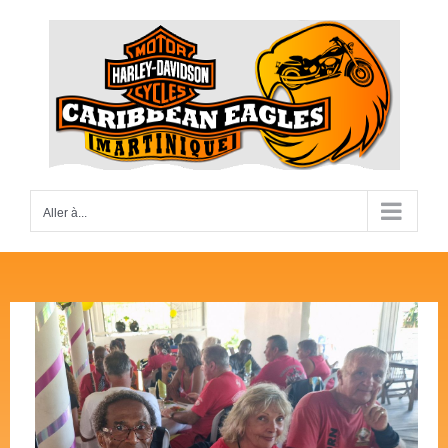
Passer
au
contenu
Aller à...