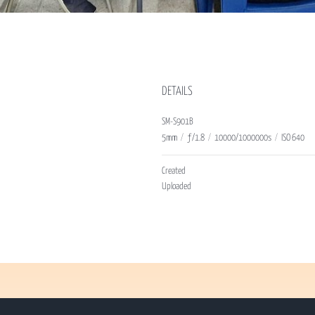
DETAILS
SM-S901B
5mm
/
ƒ/1.8
/
10000/1000000s
/
ISO 640
Created
Uploaded