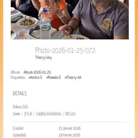
Photo-2026-01-25-072
Thierry Lévy
Album:
Album-2026-01-25
Étiquettes:
#Andre-G
#Pamela-D
#Thierry-AA
DETAILS
Galaxy S25
5mm
/
ƒ/1.8
/
19983/1000000s
/
ISO 125
Created
25 Janvier 2026
Uploaded
19 Février 2026