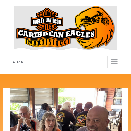
Passer
au
contenu
Aller à...